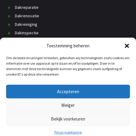
Dakreparatie
Dakrenovatie
Dakreiniging
Dakinspectie
Dak vervangen
Toestemming beheren
Schoorsteenrenovatie
Om de beste ervaringen te bieden, gebruiken wij technologieën zoals cookies om
Daklekkage
informatie over uw apparaat op te slaan en/of te raadplegen. Door in te
Dakisolatie
stemmen met deze technologieën kunnen wij gegevens zoals surfgedrag of
unieke ID's op deze site verwerken.
Dakgoten
Kosten dakdekker
Accepteren
Weiger
© copyright 2025 |
DakdekkerLekkerkerk.nl
Bekijk voorkeuren
sitemap
Privacverklaring
Privacyverklaring